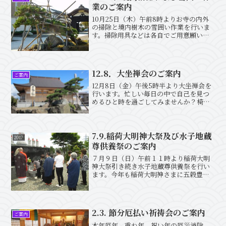
業のご案内
10月25日（木）午前8時よりお寺の内外
の掃除と境内樹木の雪囲い作業を行いま
す。掃除用具などは各自でご用意願いま
す。また昼食はお寺でご用意いたしま
す。大勢のご協力をお願い致します。
12.8．大坐禅会のご案内
ご案内
12月8日（金）午後5時半より大坐禅会を
行います。忙しい毎日の中で自己を見つ
めるひと時を過ごしてみませんか？椅子
の坐禅も行っておりますので足の不自由
な方も安心してご参加できます。また夕
食もご用意しておりますので是非お越し
ください。
7.9.稲荷大明神大祭及び水子地蔵
2017
尊供養祭のご案内
７月９日（日）午前１１時より稲荷大明
神大祭引き続き水子地蔵尊供養祭を行い
ます。今年も稲荷大明神さまに五穀豊
穣・風雨順調・商売繁盛を願います。終
わって水子地蔵尊への供養を行います。
是非お越しください。
2.3. 節分厄払い祈祷会のご案内
ご案内
本年厄年、重ね年、祝い年の厄災消除、