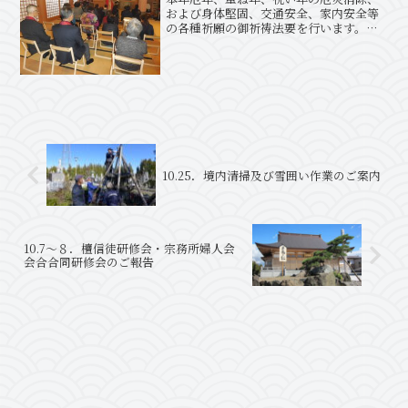
および身体堅固、交通安全、家内安全等
の各種祈願の御祈祷法要を行います。お
申し込みはお寺までご連絡願います。ま
た当日の受付でも構いません。２月３日
は「節分」です。午後３時頃から会館大
広間で豆まき(魔を滅する...
10.25．境内清掃及び雪囲い作業のご案内
10.7～８．檀信徒研修会・宗務所婦人会
会合合同研修会のご報告