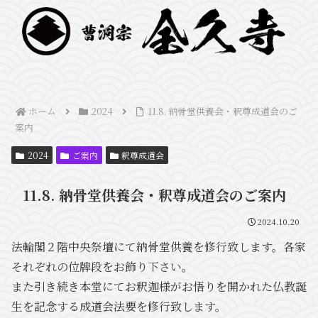
ホーム
2024
11.8. 納骨堂供養会・釈尊成道会のご
案内
2024
ご案内
釈尊成道会
11.8. 納骨堂供養会・釈尊成道会のご案内
2024.10.20
法輪閣２階中央祭壇にて納骨堂供養を修行致します。各家
それぞれの位牌段をお飾り下さい。
また引き続き本堂にてお釈迦様がお悟りを開かれた仏教誕
生を記念する成道会法要を修行致します。