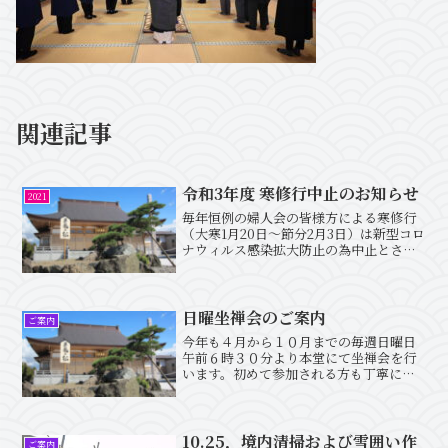
関連記事
令和3年度 寒修行中止のお知らせ
2021
毎年恒例の婦人会の皆様方による寒修行
（大寒1月20日～節分2月3日）は新型コロ
ナウィルス感染拡大防止の為中止とさせ
ていただきますので悪しからずご了承く
ださい。なおその際にお配りいたします
御札をお求めの方はお寺までご一報くだ
さい。
日曜坐禅会のご案内
ご案内
今年も４月から１０月までの毎週日曜日
午前６時３０分より本堂にて坐禅会を行
います。初めて参加される方も丁寧にご
指導致しますのでお気軽にお越し下さ
い。また椅子坐禅も行っておりますので
足の不自由な方もご安心下さい。参加は
無料です。
10.25．境内清掃および雪囲い作
ご案内