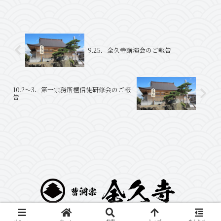
の行事も毎年200名を超える来場者があ
り、夏の風物詩的なイベントとなってお
ります。チケット...
9.25．全久寺講演会のご報告
10.2～3．第一宗務所檀信徒研修会のご報
告
Copyright © 2022kosakaisyou Co.,Ltd.