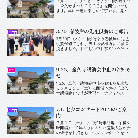
７月２日（日）午前11時より午後5時まで
「全久寺まつり２０２３」を開催いたし
ます。年に一度の楽しい行事です。境内
には海鮮市場、当別町物産市など４０店
以上のお店が並びます。またお寺を含め
周辺に100台以上とめられる駐車場を確保
しております。是...
3.20. 春彼岸の先祖供養のご報告
ご案内
3月20日（木）午後1時より春彼岸の先祖
供養が修行され、沢山の皆様方にご参拝
頂きました。お忙しい中お参りいただき
まして誠にありがとうございました。今
年もNPO法人まちの森による「ふれあい
喫茶」を開催し、多くの方にご利用いた
だきました。併せて...
9.25．全久寺講演会中止のお知ら
2021
せ
9.25．全久寺講演会中止のお知らせ来た
る９月２５日（土）に開催予定の「全久
寺講演会」ですが新型コロナウィルス感
染拡大防止の為、残念ながら中止とさせ
て頂きます。
7.1. 七夕コンサート2023のご案
ご案内
内
７月１日（土）（午後5時半開場 午後6
時開演）に5年ぶりにふだい荒磯太鼓の会
の皆様をお招きして七夕コンサートを開
催いたします。今年で22回目を迎えるこ