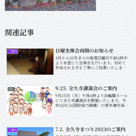
関連記事
日曜坐禅会再開のお知らせ
ご案内
4月から10月までの毎週日曜日午前6時半
より本堂にて坐禅会を行います。初めて
参加される方も丁寧にご指導いたします
のでお気軽にお越しください。また椅子
坐禅も行っておりますので足の不自由な
方もご安心ください。参加は無料です。
9.25. 全久寺講演会のご案内
2017
9月25日（月）午後6時より法輪閣ホール
にて全久寺講演会を開催いたします。今
年はJICA(国際協力機構）の青年海外協力
隊経験者の阿部幸太郎氏をお招きして青
年海外協力隊体験談（途上国の実態につ
いて）の講演を行います。参加は無料で
す。是非ご参加...
7.2. 全久寺まつり2023のご案内
ご案内