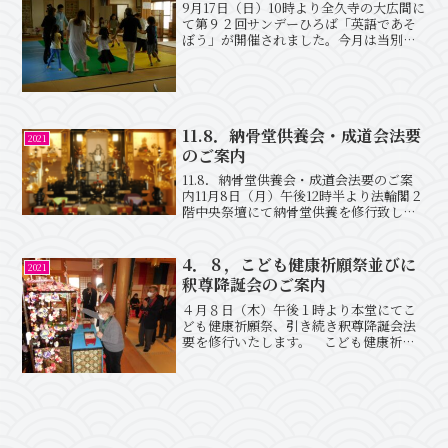
9月17日（日）10時より全久寺の大広間に
て第９２回サンデーひろば「英語であそ
ぼう」が開催されました。今月は当別キ
ッズインターナショナルクラブとの共催
事業で、アメリカ・イギリス・フラン
ス、そして中国からのゲストをお招きし
て、楽しい遊びを通し...
11.8．納骨堂供養会・成道会法要
2021
のご案内
11.8．納骨堂供養会・成道会法要のご案
内11月8日（月）午後12時半より法輪閣２
階中央祭壇にて納骨堂供養を修行致しま
す。各家それぞれの位牌段をお飾り下さ
い。 また引き続き本堂にてお釈迦様が
お悟りを開かれた仏教誕生を記念する成
4．８，こども健康祈願祭並びに
2021
道会法要を修行...
釈尊降誕会のご案内
４月８日（木）午後１時より本堂にてこ
ども健康祈願祭、引き続き釈尊降誕会法
要を修行いたします。 こども健康祈願
祭はお子様のすこやかな成長を祈願する
法要です。またお申し込みされたお子様
には記念品と記念写真をお渡しいたしま
す。 また釈尊降誕会はお...