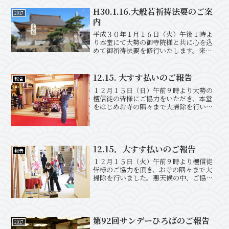
H30.1.16.大般若祈祷法要のご案
2017
内
平成３０年１月１６日（火）午後１時よ
り本堂にて大勢の御寺院様と共に心を込
めて御祈祷法要を修行いたします。来年
の御守・御札はどうぞお寺に申し込みく
ださい。
12.15. 大すす払いのご報告
報告
１２月１５日（日）午前９時より大勢の
檀信徒の皆様にご協力をいただき、本堂
をはじめお寺の隅々まで大掃除を行いま
した。寒い中お手伝いをいただき、本当
に有り難うございました。
12.15．大すす払いのご報告
報告
１２月１５日（火）午前９時より檀信徒
皆様のご協力を頂き、お寺の隅々まで大
掃除を行いました。悪天候の中、ご協力
頂き本当にありがとうございました。
第92回サンデーひろばのご報告
2017