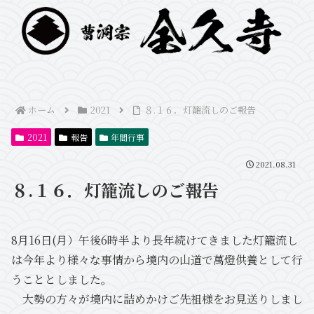
ホーム
2021
８.１６．灯籠流しのご報告
2021
報告
年間行事
2021.08.31
８.１６．灯籠流しのご報告
8月16日(月）午後6時半より長年続けてきました灯籠流し
は今年より様々な事情から境内の山道で萬燈供養として行
うこととしました。
大勢の方々が境内に詰めかけご先祖様をお見送りしまし