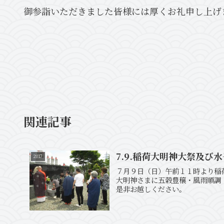
御参詣いただきました皆様には厚くお礼申し上げ
関連記事
7.9.稲荷大明神大祭及び
2017
７月９日（日）午前１１時より稲
大明神さまに五穀豊穣・風雨順調
是非お越しください。