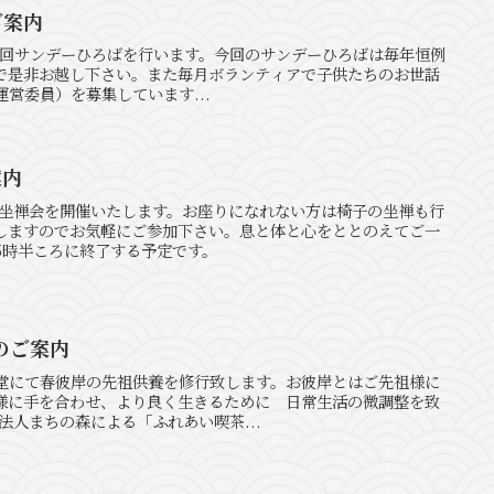
ご案内
第95回サンデーひろばを行います。今回のサンデーひろばは毎年恒例
で是非お越し下さい。また毎月ボランティアで子供たちのお世話
営委員）を募集しています...
案内
大坐禅会を開催いたします。お座りになれない方は椅子の坐禅も行
しますのでお気軽にご参加下さい。息と体と心をととのえてご一
5時半ころに終了する予定です。
養のご案内
堂にて春彼岸の先祖供養を修行致します。お彼岸とはご先祖様に
様に手を合わせ、より良く生きるために 日常生活の微調整を致
法人まちの森による「ふれあい喫茶...