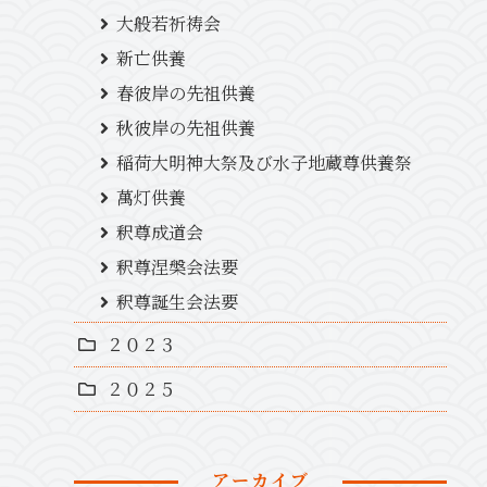
大般若祈祷会
新亡供養
春彼岸の先祖供養
秋彼岸の先祖供養
稲荷大明神大祭及び水子地蔵尊供養祭
萬灯供養
釈尊成道会
釈尊涅槃会法要
釈尊誕生会法要
２０２３
２０２５
アーカイブ