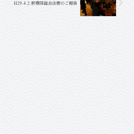
H29.4.2.釈尊降誕会法要のご報告