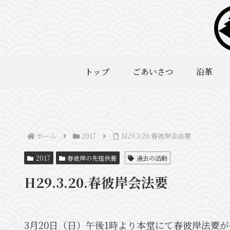
トップ
ごあいさつ
沿革
ホーム
2017
H29.3.20.春彼岸会法要
2017
春彼岸の先祖供養
過去の活動
H29.3.20.春彼岸会法要
3月20日（日）午後1時より本堂にて春彼岸法要