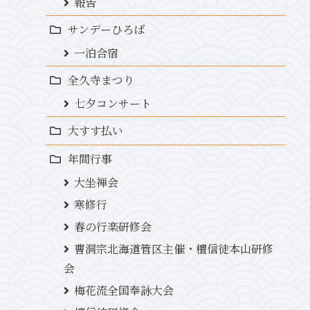
報告
サンデーひろば
一泊合宿
全久寺まつり
七夕コンサート
大すす払い
年間行事
大坐禅会
寒修行
春の行楽研修会
曹洞宗北海道管区主催・檀信徒本山研修
会
梅花流全国奉詠大会