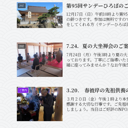
第95回サンデーひろばの
2017
12月17日（日）午前10時より
の餅つきです。参加は無料ですの
をしてくれる方（サンデーひろば運
7.24．夏の大坐禅会のご
2017
7月24日（月）午後3時より夏の
っております。丁寧にご指導いた
緒に座ってみませんか？なお午後
3.20. 春彼岸の先祖供
ご案内
３月２０日（金）午後１時より本
感謝する大切な行事です。ご先祖
しましょう。当日はご好評のNPO