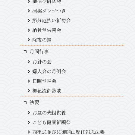
檀信徒研修会
涅槃ダンゴつき
節分厄払い祈祷会
納骨堂供養会
除夜の鐘
月間行事
お針の会
婦人会の月例会
日曜坐禅会
梅花流御詠歌
法要
お盆の先祖供養
こども健康祈願祭
両祖忌並びに御開山歴住報恩法要